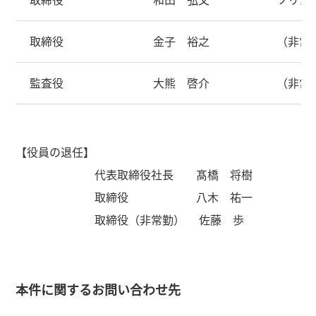
取締役
和田 弘文
ソリュ
取締役
金子 裕之
（非常
監査役
大熊 啓介
（非常
【役員の退任】
代表取締役社長 髙橋 将樹
取締役 八木 祐一
取締役（非常勤） 佐藤 歩
本件に関するお問い合わせ先