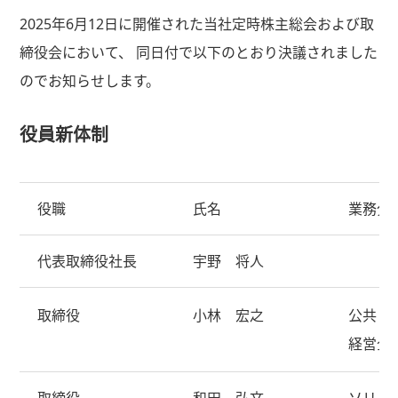
2025年6月12日に
開催された当社定時株主総会および取
締役会において、 同日付で以下のとおり決議されました
のでお知らせします。
役員新体制
役職
氏名
業務分
代表取締役社長
宇野 将人
取締役
小林 宏之
公共・
経営企